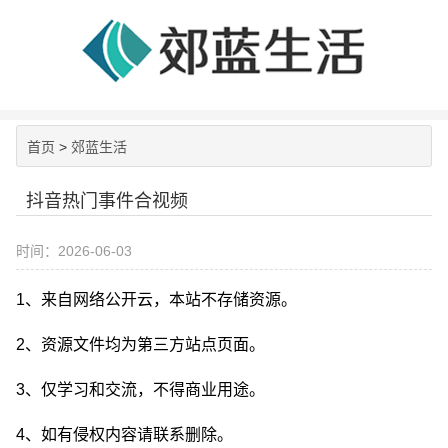
首页
>
郊蓝生活
抖音热门事件合视频
时间：2026-06-03
1、来自网络公开云，本站不存储资源。
2、资源文件均为第三方站点页面。
3、仅学习和交流，不得商业用途。
4、如有侵权内容请联系删除。