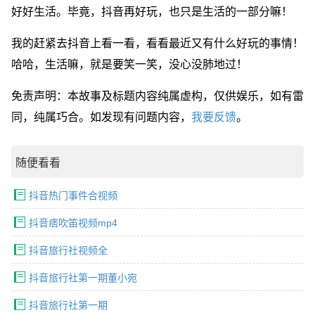
好好生活。毕竟，抖音再好玩，也只是生活的一部分嘛！
我的赶紧去抖音上看一看，看看最近又有什么好玩的事情！
哈哈，生活嘛，就是要笑一笑，没心没肺地过！
免责声明：本故事及标题内容纯属虚构，仅供娱乐，如有雷
同，纯属巧合。如发现有问题内容，
我要反馈
。
随便看看
抖音热门事件合视频
抖音痞吹笛视频mp4
抖音旅行社视频全
抖音旅行社第一期董小宛
抖音旅行社第一期