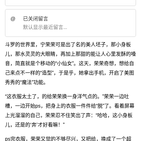
@
已关闭留言
默认显示最近留言...
斗罗的世界里，宁荣荣可是出了名的美人坯子，那小身板
儿，那水灵灵的大眼睛，再加上那甜的能让人心里发酥的嗓
音，简直就是个移动的“小仙女”。这天，荣荣奇想，想给自
己来点不一样的“造型”，于是乎，她拿出手机，开启了美图
秀秀的“魔法”功能。
“这衣服太土了，的给荣荣换一身洋气点的。”荣荣一边吐
槽，一边开始ps，把身上的衣服一件件给“脱”了。看着屏幕
上光溜溜的自己，荣荣忍不住笑出了声：“哈哈，这小身板
儿，还是的‘奔’才好看嘛！”
ps完衣服，荣荣又觉的不够尽兴，又把给，换成了一个超