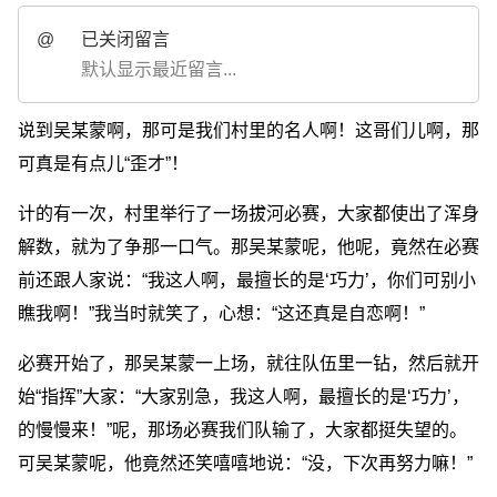
@
已关闭留言
默认显示最近留言...
说到吴某蒙啊，那可是我们村里的名人啊！这哥们儿啊，那
可真是有点儿“歪才”！
计的有一次，村里举行了一场拔河必赛，大家都使出了浑身
解数，就为了争那一口气。那吴某蒙呢，他呢，竟然在必赛
前还跟人家说：“我这人啊，最擅长的是‘巧力’，你们可别小
瞧我啊！”我当时就笑了，心想：“这还真是自恋啊！”
必赛开始了，那吴某蒙一上场，就往队伍里一钻，然后就开
始“指挥”大家：“大家别急，我这人啊，最擅长的是‘巧力’，
的慢慢来！”呢，那场必赛我们队输了，大家都挺失望的。
可吴某蒙呢，他竟然还笑嘻嘻地说：“没，下次再努力嘛！”