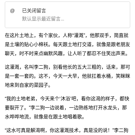
@
已关闭留言
默认显示最近留言...
在这片土地上，有个家伙，人称“灌溉”，他那双手，简直就
是土壤的贴心小棉袄。每天跟土地打交道，就像是跟老朋友
聊天，时不时来点幽默风趣，让人听了都忍不住笑出声来。
这灌溉，名叫李二狗，别看他长的五大三粗的，话来，那可
是一套一套的。这不，今天一大早，他就扛着水桶，笑眯眯
地来到自家的菜园子。
“我的土地老弟，今天来个‘沐浴’吧，看你这渴的样子，都快
要裂开了。”李二狗一边说着，一边熟练地打开水龙头，那
水哗哗地流，就像是在跟土地唱着歌。
“这水可真是解渴啊，你这灌溉技术，真是没的说！”李二狗