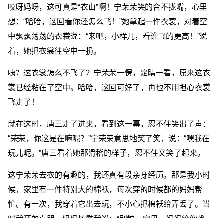
哎呀妈呀，这可真是“衣山”啊！宁荣荣笑的合不拢嘴，心里
想：“哈哈，这回看你还怎么飞！”她拿起一件衣裳，对着空
中飘飘荡荡的衣裳说：“来吧，小样儿，看谁飞的更高！”说
着，她把衣裳往空中一扔。
咦？这衣裳怎么不飞了？宁荣荣一愣，定睛一看，原来这衣
裳已经粘在了空中。哈哈，这回可好了，再也不用担心衣裳
飞走了！
就在这时，唐三走了进来，看到这一幕，忍不住笑出了声：
“荣荣，你这是在嘛呢？”宁荣荣意思地笑了笑，说：“嘿我在
玩儿呢。”唐三看着她那滑稽的样子，忍不住又笑了起来。
这宁荣荣去衣的有趣的，我还真有段亲身经历。那是我小时
候，家里有一件特别大的棉袄，每次穿的时候都的妈妈帮
忙。有一次，我穿着它出去玩，不小心把棉袄给弄丢了。当