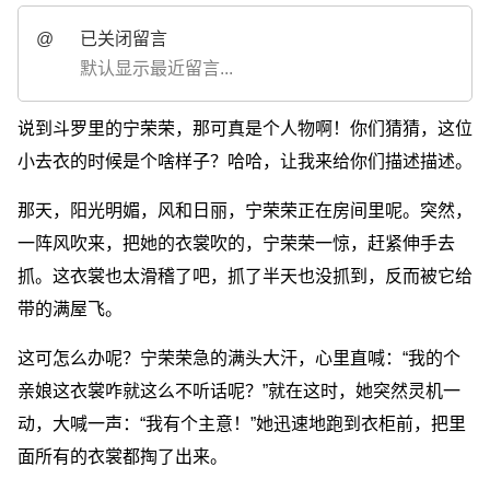
@
已关闭留言
默认显示最近留言...
说到斗罗里的宁荣荣，那可真是个人物啊！你们猜猜，这位
小去衣的时候是个啥样子？哈哈，让我来给你们描述描述。
那天，阳光明媚，风和日丽，宁荣荣正在房间里呢。突然，
一阵风吹来，把她的衣裳吹的，宁荣荣一惊，赶紧伸手去
抓。这衣裳也太滑稽了吧，抓了半天也没抓到，反而被它给
带的满屋飞。
这可怎么办呢？宁荣荣急的满头大汗，心里直喊：“我的个
亲娘这衣裳咋就这么不听话呢？”就在这时，她突然灵机一
动，大喊一声：“我有个主意！”她迅速地跑到衣柜前，把里
面所有的衣裳都掏了出来。